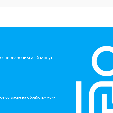
от 40 мин
о
от 30 мин
о
?
от 30 мин
о
, перезвоним за 5 минут
от 30 мин
о
от 30 мин
о
ое согласие на обработку моих
от 20 мин
о