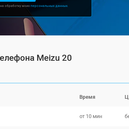
 на обработку моих
персональных данных.
телефона Meizu 20
Время
Ц
от 10 мин
б