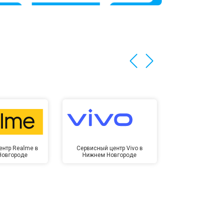
т 3200 ₽
Заказать
т 1400 ₽
Заказать
ентр Realme в
Сервисный центр Vivo в
Сервисный ц
Новгороде
Нижнем Новгороде
Нижнем 