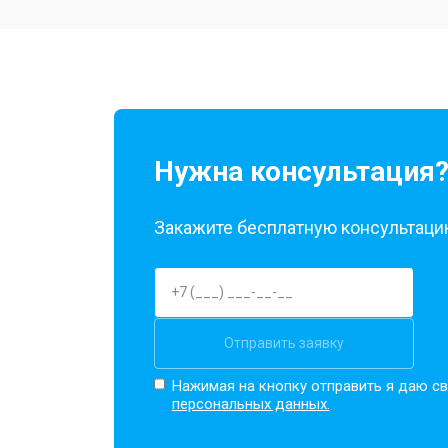
Ремонт камеры
Замена материнской платы
Нужна консультация
Замена задней крышки
Закажите бесплатную консультацию
Замена дисплея (экрана)
Замена аккумулятора
Отправить заявку
Нажимая на кнопку отправить я даю св
персональных данных.
Замена кнопки включения