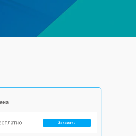
ена
есплатно
Заказать