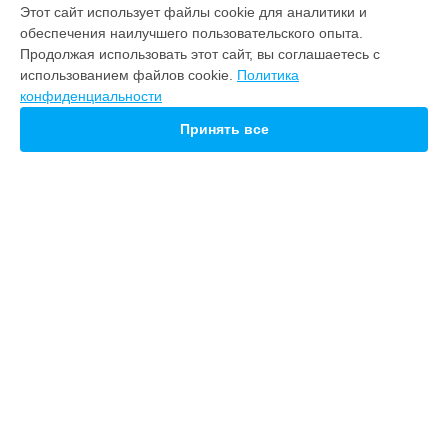
МОДЕЛИ
Этот сайт использует файлы cookie для аналитики и
обеспечения наилучшего пользовательского опыта.
Note 22
Продолжая использовать этот сайт, вы соглашаетесь с
M10
использованием файлов cookie.
Политика
21 pro
конфиденциальности
СТРАНИЦЫ
Принять все
Гарантия
Доставка
Контакты
Карта сайта
КОНТАКТЫ
+7 (800) 100-69-58
Ежедневно с 09:00 до 21:00
г. Нижний Новгород, Советская площадь, 5
info@servicecenter-meizu.ru
Политика конфиденциальности
Способы оплаты