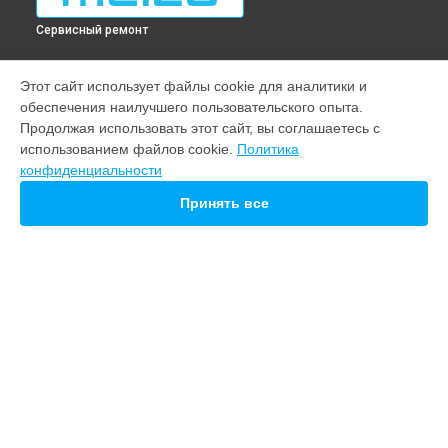
Сервисный ремонт
МОДЕЛИ
Этот сайт использует файлы cookie для аналитики и
обеспечения наилучшего пользовательского опыта.
Note 22
Продолжая использовать этот сайт, вы соглашаетесь с
M10
использованием файлов cookie.
Политика
20
конфиденциальности
СТРАНИЦЫ
Принять все
Гарантия
Доставка
Контакты
Карта сайта
КОНТАКТЫ
+7 (800) 100-69-58
Ежедневно с 09:00 до 21:00
г. Нижний Новгород, Советская площадь, 5
info@servicecenter-meizu.ru