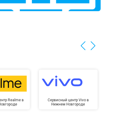
т 3200 ₽
Заказать
т 1400 ₽
Заказать
ентр Realme в
Сервисный центр Vivo в
Сервисный ц
Новгороде
Нижнем Новгороде
Нижнем 