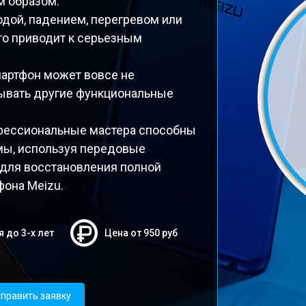
м образом.
дой, падением, перегревом или
то приводит к серьезным
мартфон может вовсе не
тывать другие функциональные
фессиональные мастера способны
мы, используя передовые
 для восстановления полной
фона Meizu.
я до 3-х лет
Цена от 950 руб
править заявку