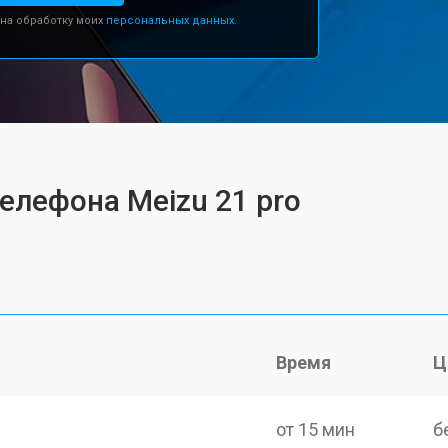
 на обработку моих
персональных данных.
елефона Meizu 21 pro
Время
Ц
от 15 мин
б