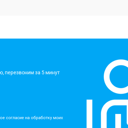
от 20 мин
о
от 40 мин
о
от 30 мин
о
?
от 30 мин
о
, перезвоним за 5 минут
от 30 мин
о
от 30 мин
о
ое согласие на обработку моих
от 20 мин
о