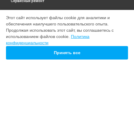
Сервисный ремонт
МОДЕЛИ
Этот сайт использует файлы cookie для аналитики и
обеспечения наилучшего пользовательского опыта.
Note 22
Продолжая использовать этот сайт, вы соглашаетесь с
M10
использованием файлов cookie.
Политика
20
конфиденциальности
СТРАНИЦЫ
Принять все
Гарантия
Доставка
Контакты
Карта сайта
КОНТАКТЫ
+7 (800) 100-69-58
Ежедневно с 09:00 до 21:00
г. Нижний Новгород, Советская площадь, 5
info@servicecenter-meizu.ru
Политика конфиденциальности