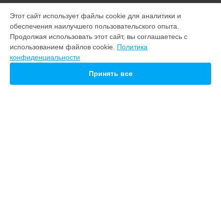
МОДЕЛИ
Этот сайт использует файлы cookie для аналитики и
обеспечения наилучшего пользовательского опыта.
Note 22
Продолжая использовать этот сайт, вы соглашаетесь с
M10
использованием файлов cookie.
Политика
20
конфиденциальности
СТРАНИЦЫ
Принять все
Гарантия
Доставка
Контакты
Карта сайта
КОНТАКТЫ
+7 (800) 100-69-58
Ежедневно с 09:00 до 21:00
г. Нижний Новгород, Советская площадь, 5
info@servicecenter-meizu.ru
Политика конфиденциальности
Способы оплаты