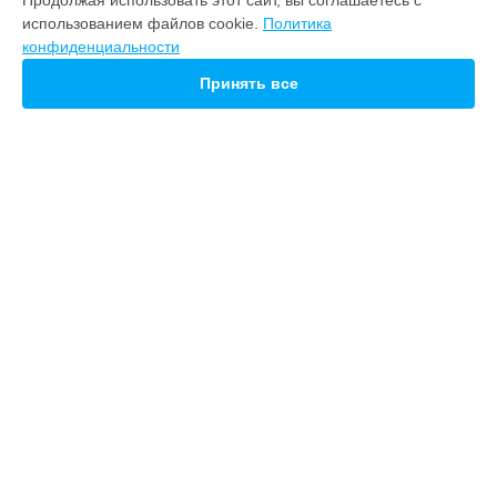
Продолжая использовать этот сайт, вы соглашаетесь с
21 pro
использованием файлов cookie.
Политика
20
конфиденциальности
СТРАНИЦЫ
Принять все
Гарантия
Доставка
Контакты
Карта сайта
КОНТАКТЫ
+7 (800) 100-69-58
Ежедневно с 09:00 до 21:00
г. Нижний Новгород, Советская площадь, 5
info@servicecenter-meizu.ru
Политика конфиденциальности
Способы оплаты