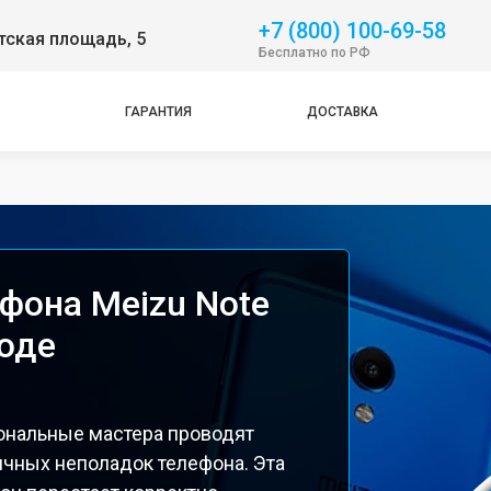
+7 (800) 100-69-58
тская площадь, 5
Бесплатно по РФ
ГАРАНТИЯ
ДОСТАВКА
фона Meizu Note
оде
ональные мастера проводят
ичных неполадок телефона. Эта