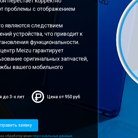
он перестает корректно
ают проблемы с отображением
то являются следствием
ний устройства, что приводит к
тановления функциональности.
ентр Meizu гарантирует
зование оригинальных запчастей,
лужбы вашего мобильного
я до 3-х лет
Цена от 950 руб
править заявку
 на обработку моих
персональных данных.