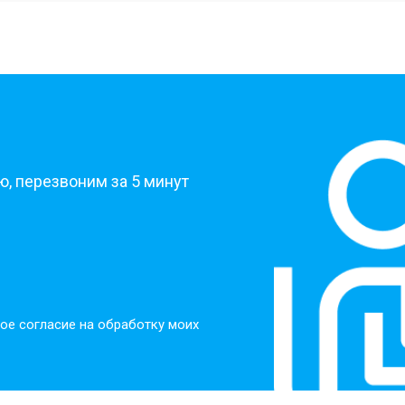
от 40 мин
о
от 30 мин
о
?
от 30 мин
о
, перезвоним за 5 минут
от 30 мин
о
от 30 мин
о
ое согласие на обработку моих
от 20 мин
о