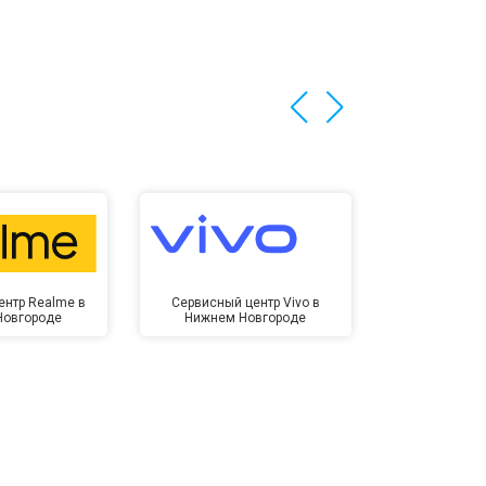
т 3200 ₽
Заказать
т 1400 ₽
Заказать
ентр Realme в
Сервисный центр Vivo в
Сервисный ц
Новгороде
Нижнем Новгороде
Нижнем 