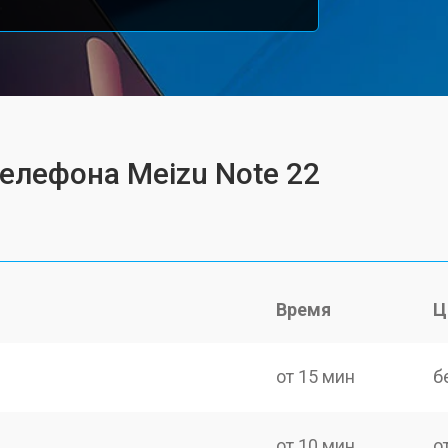
телефона Meizu Note 22
Время
Ц
от 15 мин
б
от 10 мин
о