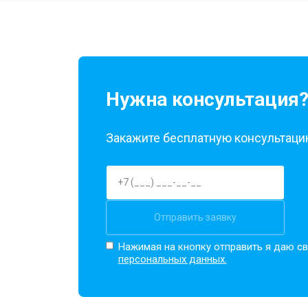
Ремонт камеры
Замена материнской платы
Нужна консультация
Замена задней крышки
Закажите бесплатную консультацию
Замена дисплея (экрана)
Замена аккумулятора
Отправить заявку
Нажимая на кнопку отправить я даю св
персональных данных.
Замена кнопки включения