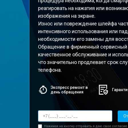
процедура необходима, когда смартф
реагировать на нажатия или возник
изображения на экране.
Износ или повреждение шлейфа час
интенсивного использования или паде
необходимости его замены для восс
Обращение в фирменный сервисный ц
качественное обслуживание и исполь
что значительно продлевает срок с
телефона.
Экспресс ремонт в
Гаранти
день обращения
От
Нажимая на кнопку отправить я даю свое согласие